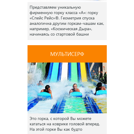
Представляем уникальную
фирменную горку класса «А»: горку
«Спейс Рейс»®. Геометрия спуска
аналогична другим горкам-чашам как,
например, «Космическая Дыра»,
начинаясь со стартовой башни
трубой, которая затем опрокидывает
райдеров вниз по желобу в чашу, где
они набирают все возрастающую
МУЛЬТИСЕРФ
скорость по мере того, как
центробежная сила снова и снова
толкает их по кругу.
Это горка, с которой Вы можете
кататься на коврике головой вперед.
На этой горке Вы как будто