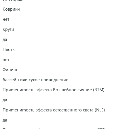
Коврики
нет
Круги
да
Плоты
нет
Финиш
бассейн или сухое приводнение
Приmениmость эффекта Волшебное сияние (RTM)
да
Приmениmость эффекта естественного света (NLE)
да