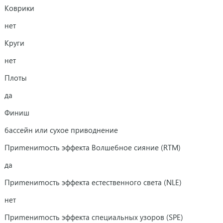
Коврики
нет
Круги
нет
Плоты
да
Финиш
бассейн или сухое приводнение
Приmениmость эффекта Волшебное сияние (RTM)
да
Приmениmость эффекта естественного света (NLE)
нет
Приmениmость эффекта специальных узоров (SPE)